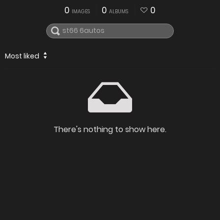
0
0
0
IMAGES
ALBUMS
Most liked
There's nothing to show here.