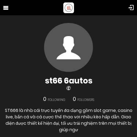
st66 6autos
0
0
FOLLOWING
FOLLOWERS
ST666 là nhà cái trực tuyến đa dạng gồm slot game, casino
live, bắn cá và cá cược thể thao với nhiều kèo hấp dẫn. Giao
diện được thiết kế hiện đại, tối ưu trải nghiệm trên mọi thiết bị
giúp ngư