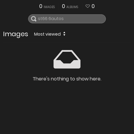
0
0
0
IMAGES
ALBUMS
Images
Most viewed
There's nothing to show here.