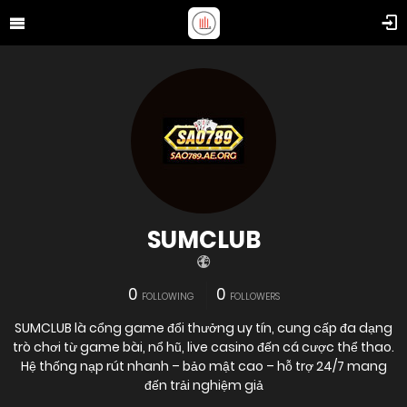
SUMCLUB
0
0
FOLLOWING
FOLLOWERS
SUMCLUB là cổng game đổi thưởng uy tín, cung cấp đa dạng
trò chơi từ game bài, nổ hũ, live casino đến cá cược thể thao.
Hệ thống nạp rút nhanh – bảo mật cao – hỗ trợ 24/7 mang
đến trải nghiệm giả