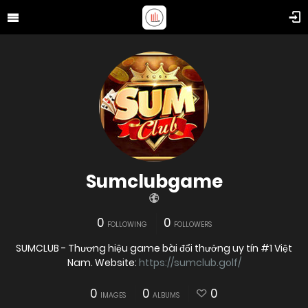
Sumclubgame
0
0
FOLLOWING
FOLLOWERS
SUMCLUB - Thương hiệu game bài đổi thưởng uy tín #1 Việt
Nam. Website:
https://sumclub.golf/
0
0
0
IMAGES
ALBUMS