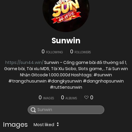
Sunwin
0
0
FOLLOWING
FOLLOWERS
https://sun44.win/
Sunwin – Cổng game bài đổi thưởng số 1,
Game bài, Tài xỉu MD5, Tài Xỉu Sicbo, Slots game,...Tải Sun win
Nhận Gitcode 1.000.000đ Hashtags: #sunwin
#trangchusunwin #dangkysunwin #dangnhapsunwin
#ruttiensunwin
0
0
0
IMAGES
ALBUMS
Images
Most liked