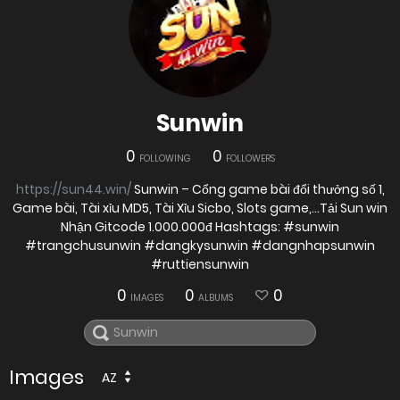
Sunwin
0
0
FOLLOWING
FOLLOWERS
https://sun44.win/
Sunwin – Cổng game bài đổi thưởng số 1,
Game bài, Tài xỉu MD5, Tài Xỉu Sicbo, Slots game,...Tải Sun win
Nhận Gitcode 1.000.000đ Hashtags: #sunwin
#trangchusunwin #dangkysunwin #dangnhapsunwin
#ruttiensunwin
0
0
0
IMAGES
ALBUMS
Images
AZ