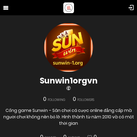
Sunwin1orgvn
0
0
FOLLOWING
FOLLOWERS
Cổng game Sunwin – Sân chơi cá cược online đẳng cấp mà
người chơi không nên bỏ lỡ. Hình thành từ năm 2010 và có một
thời gian