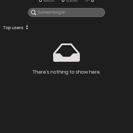
0
0
0
IMAGES
ALBUMS
Top users
There's nothing to show here.