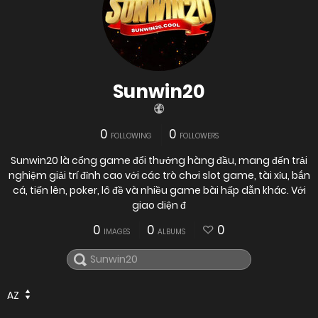
Sunwin20
0
0
FOLLOWING
FOLLOWERS
Sunwin20 là cổng game đổi thưởng hàng đầu, mang đến trải
nghiệm giải trí đỉnh cao với các trò chơi slot game, tài xỉu, bắn
cá, tiến lên, poker, lô đề và nhiều game bài hấp dẫn khác. Với
giao diện đ
0
0
0
IMAGES
ALBUMS
AZ