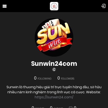
Sunwin24com
0
0
FOLLOWING
FOLLOWERS
Sunwin là thương hiệu giải trí trực tuyến hàng đầu, sở hữu
nhiều năm kinh nghiệm trong lĩnh vực cá cược. Website:
https://sunwin24.com/