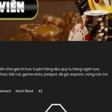
sân chơi giải trí trực tuyến hàng đầu quy tụ hàng ngàn tựa
hao, bắn cá, game slots, jackpot, đá gà, esports, cùng các trò
viewed
Most liked
AZ