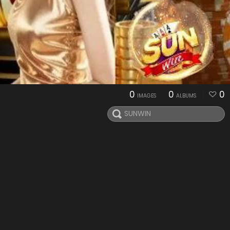
0
0
0
IMAGES
ALBUMS