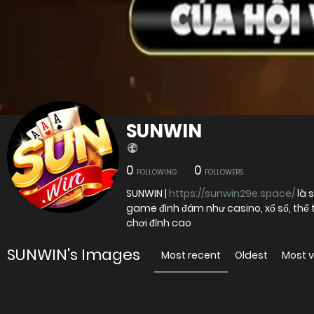
SUNWIN
0
0
FOLLOWING
FOLLOWERS
SUNWIN |
https://sunwin29e.space/
là 
game đình đám như casino, xổ số, thể t
chơi đỉnh cao
SUNWIN's Images
Most recent
Oldest
Most 