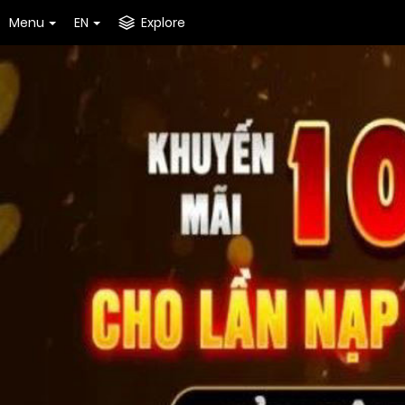
Menu
EN
Explore