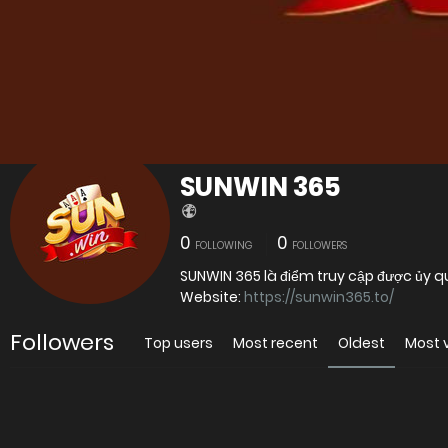
SUNWIN 365
0
0
FOLLOWING
FOLLOWERS
SUNWIN 365 là điểm truy cập được ủy q
Website:
https://sunwin365.to/
Followers
Top users
Most recent
Oldest
Most 