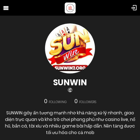
SUNWIN
0
0
FOLLOWING
FOLLOWERS
SUNWIN gây ấn tượng mạnh nhờ khả năng xử lý nhanh, giao
diện trực quan và kho trò chơi phong phú như casino live, nổ
hũ, bắn cá, tài xỉu và nhiều game bài hấp dẫn. Nền tảng được
tối ưu hóa cho cả mob