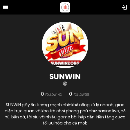
SUNWIN
0
0
FOLLOWING
FOLLOWERS
SUNWIN gây ấn tượng mạnh nhờ khả năng xử lý nhanh, giao
diện trực quan và kho trò chơi phong phú như casino live, nổ
hũ, bắn cá, tài xỉu và nhiều game bài hấp dẫn. Nền tảng được
tối ưu hóa cho cả mob