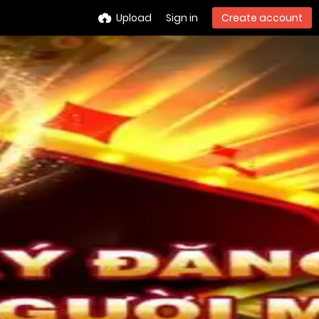
Upload
Sign in
Create account