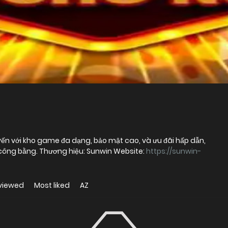
ến với kho game đa dạng, bảo mật cao, và ưu đãi hấp dẫn,
, công bằng. Thương hiệu: Sunwin Website:
https://sunwin-
viewed
Most liked
AZ