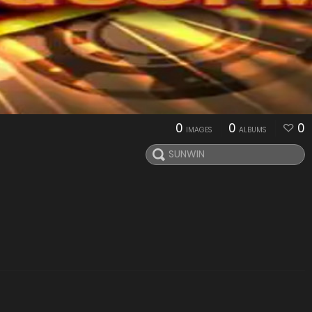
0
0
0
IMAGES
ALBUMS