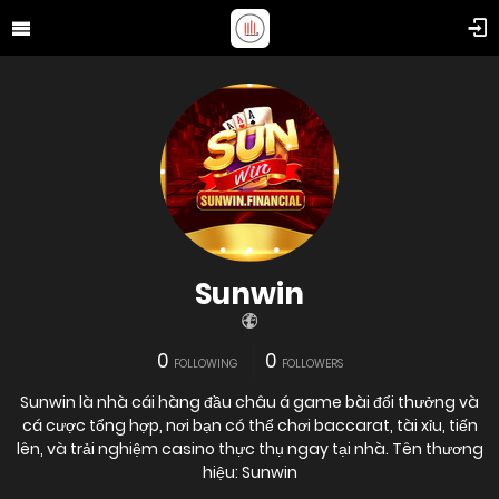
Sunwin
0
0
FOLLOWING
FOLLOWERS
Sunwin là nhà cái hàng đầu châu á game bài đổi thưởng và
cá cược tổng hợp, nơi bạn có thể chơi baccarat, tài xỉu, tiến
lên, và trải nghiệm casino thực thụ ngay tại nhà. Tên thương
hiệu: Sunwin