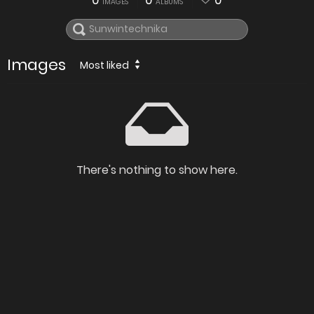
0
0
0
IMAGES
ALBUMS
Images
Most liked
There's nothing to show here.