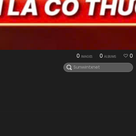
0
0
0
IMAGES
ALBUMS