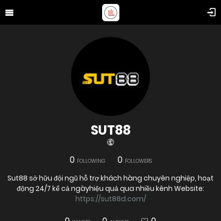
SUT88
0
0
FOLLOWING
FOLLOWERS
Sut88 sở hữu đội ngũ hỗ trợ khách hàng chuyên nghiệp, hoạt
động 24/7 kể cả ngàyhiệu quả qua nhiều kênh Website:
https://sut88d.com/