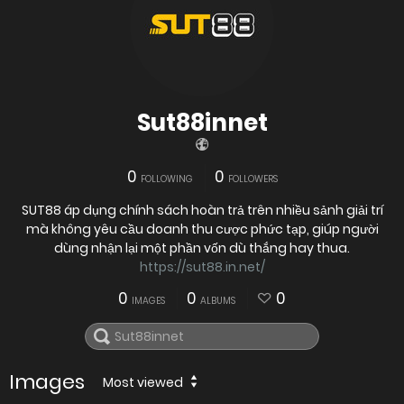
Sut88innet
0
0
FOLLOWING
FOLLOWERS
SUT88 áp dụng chính sách hoàn trả trên nhiều sảnh giải trí
mà không yêu cầu doanh thu cược phức tạp, giúp người
dùng nhận lại một phần vốn dù thắng hay thua.
https://sut88.in.net/
0
0
0
IMAGES
ALBUMS
Images
Most viewed