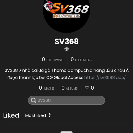
SV368
0
0
FOLLOWING
FOLLOWERS
SV368 ⚡ nhà cái đá gà Thomo Campuchia hàng đầu châu Á
được thành lập bởi OG Global Access.
https://sv3688.app/
0
0
0
IMAGES
ALBUMS
Liked
Most liked