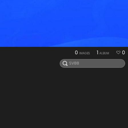
0
1
0
IMAGES
ALBUM