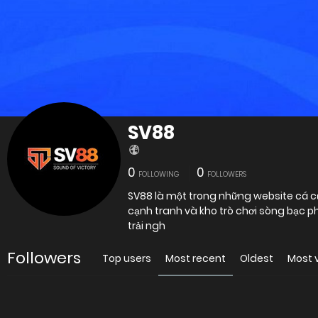
SV88
0
0
FOLLOWING
FOLLOWERS
SV88 là một trong những website cá cượ
cạnh tranh và kho trò chơi sòng bạc 
trải ngh
Followers
Top users
Most recent
Oldest
Most 