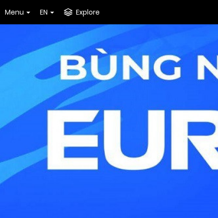
Menu
EN
Explore