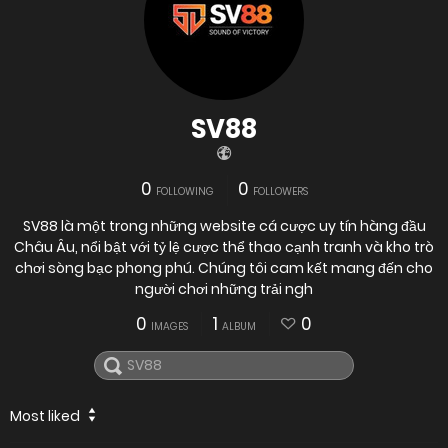
SV88
0
0
FOLLOWING
FOLLOWERS
SV88 là một trong những website cá cược uy tín hàng đầu
Châu Âu, nổi bật với tỷ lệ cược thể thao cạnh tranh và kho trò
chơi sòng bạc phong phú. Chúng tôi cam kết mang đến cho
người chơi những trải ngh
0
1
0
IMAGES
ALBUM
Most liked