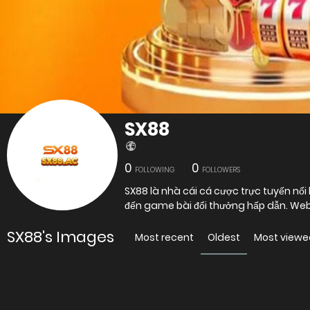
SX88
0
0
FOLLOWING
FOLLOWERS
SX88 là nhà cái cá cược trực tuyến nổi 
đến game bài đổi thưởng hấp dẫn. Web
SX88's Images
Most recent
Oldest
Most viewe