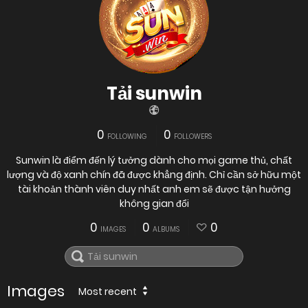
Tải sunwin
0
0
FOLLOWING
FOLLOWERS
Sunwin là điểm đến lý tưởng dành cho mọi game thủ, chất
lượng và độ xanh chín đã được khẳng định. Chỉ cần sở hữu một
tài khoản thành viên duy nhất anh em sẽ được tận hưởng
không gian đổi
0
0
0
IMAGES
ALBUMS
Images
Most recent