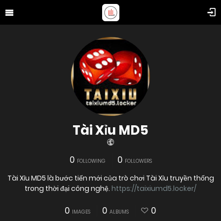
Tài Xỉu MD5
0
0
FOLLOWING
FOLLOWERS
Tài Xỉu MD5 là bước tiến mới của trò chơi Tài Xỉu truyền thống
trong thời đại công nghệ.
https://taixiumd5.locker/
0
0
0
IMAGES
ALBUMS