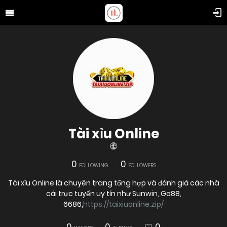
Tài xỉu Online
0
0
FOLLOWING
FOLLOWERS
Tài xỉu Online là chuyên trang tổng hợp và đánh giá các nhà
cái trực tuyến uy tín như Sunwin, Go88,
6686,
https://taixiuonline.zip/