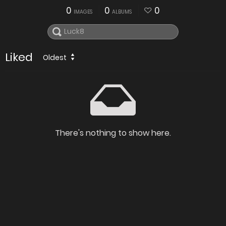
0
0
0
IMAGES
ALBUMS
Liked
Oldest
There's nothing to show here.