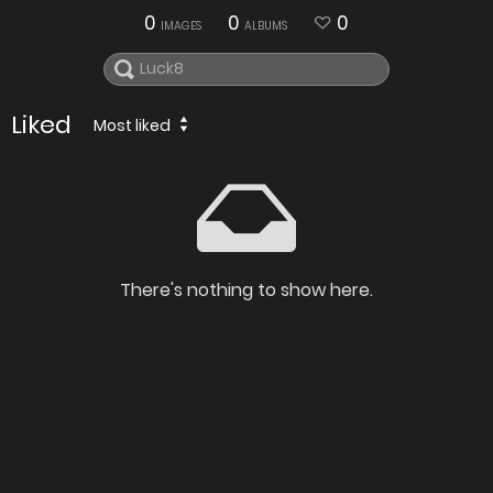
0
0
0
IMAGES
ALBUMS
Liked
Most liked
There's nothing to show here.