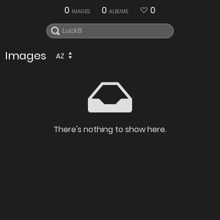
0
0
0
IMAGES
ALBUMS
Images
AZ
There's nothing to show here.