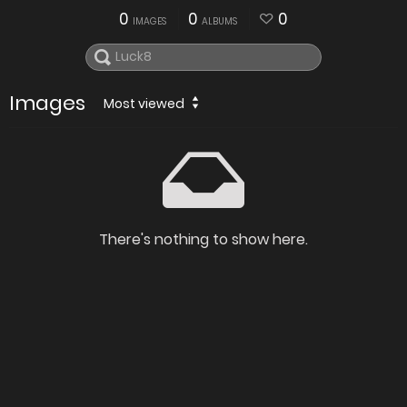
0
0
0
IMAGES
ALBUMS
Images
Most viewed
There's nothing to show here.