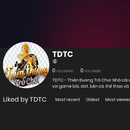
TDTC
0
0
FOLLOWING
FOLLOWERS
TDTC - Thiên Đường Trò Chơi: Nhà cái u
với game bài, slot, bắn cá, thể thao v
Liked by TDTC
Most recent
Oldest
Most viewe