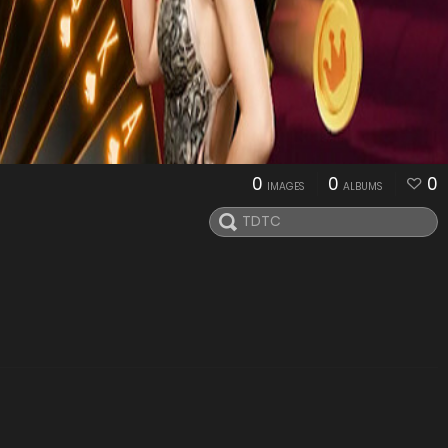
0
0
0
IMAGES
ALBUMS