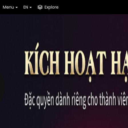
Menu
EN
Explore