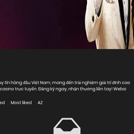
y tín hàng đầu Việt Nam, mang đến trải nghiệm giải trí đỉnh cao
à casino trực tuyến. Đăng ký ngay, nhận thưởng liền tay! Websi
ed
Most liked
AZ