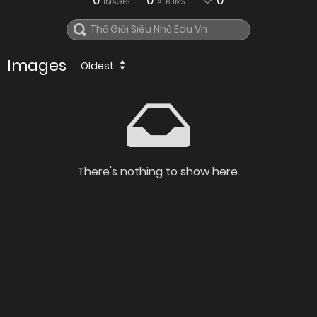
0
0
0
IMAGES
ALBUMS
Images
Oldest
There's nothing to show here.