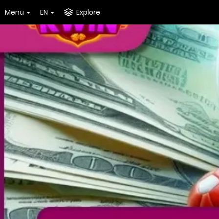
Menu
EN
Explore