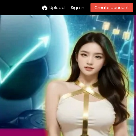
Upload
Sign in
Create account