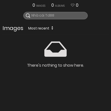
0
0
0
IMAGES
ALBUMS
Images
Most recent
There's nothing to show here.