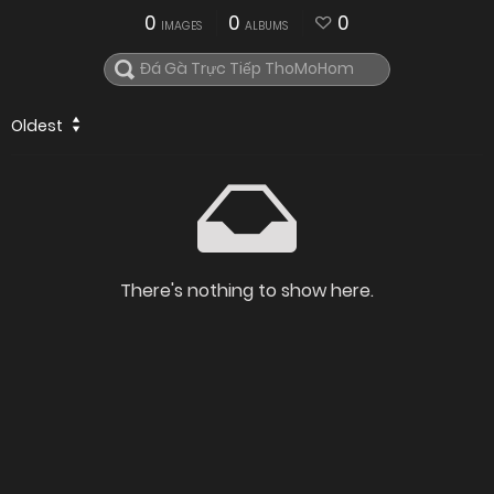
0
0
0
IMAGES
ALBUMS
Oldest
There's nothing to show here.