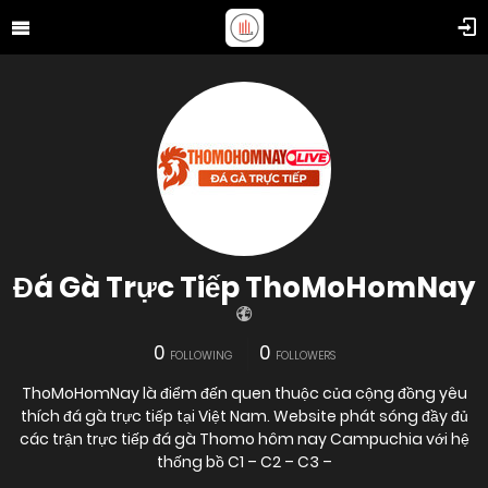
Đá Gà Trực Tiếp ThoMoHomNay
0
0
FOLLOWING
FOLLOWERS
ThoMoHomNay là điểm đến quen thuộc của cộng đồng yêu
thích đá gà trực tiếp tại Việt Nam. Website phát sóng đầy đủ
các trận trực tiếp đá gà Thomo hôm nay Campuchia với hệ
thống bồ C1 – C2 – C3 –