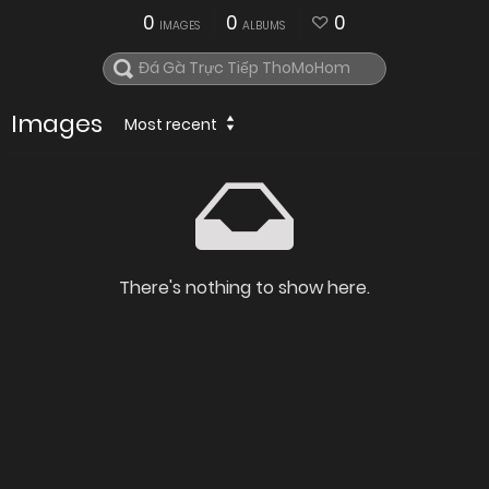
0
0
0
IMAGES
ALBUMS
Images
Most recent
There's nothing to show here.