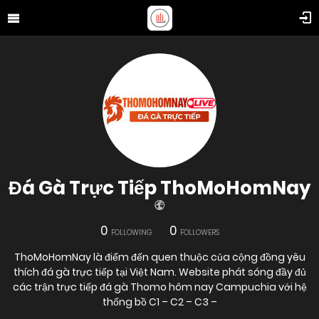
Đá Gà Trực Tiếp ThoMoHomNay
0
0
FOLLOWING
FOLLOWERS
ThoMoHomNay là điểm đến quen thuộc của cộng đồng yêu
thích đá gà trực tiếp tại Việt Nam. Website phát sóng đầy đủ
các trận trực tiếp đá gà Thomo hôm nay Campuchia với hệ
thống bồ C1 – C2 – C3 –