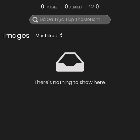
0
0
0
IMAGES
ALBUMS
Images
Most liked
There's nothing to show here.