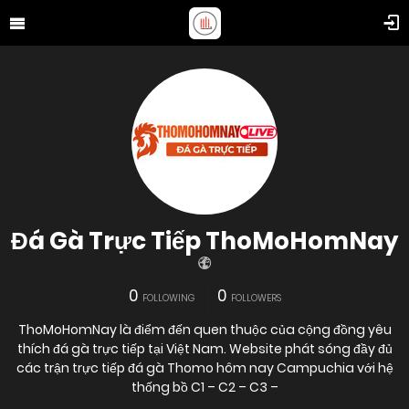
Đá Gà Trực Tiếp ThoMoHomNay
0
0
FOLLOWING
FOLLOWERS
ThoMoHomNay là điểm đến quen thuộc của cộng đồng yêu
thích đá gà trực tiếp tại Việt Nam. Website phát sóng đầy đủ
các trận trực tiếp đá gà Thomo hôm nay Campuchia với hệ
thống bồ C1 – C2 – C3 –