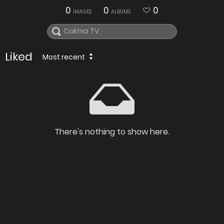
0
0
0
IMAGES
ALBUMS
Liked
Most recent
There's nothing to show here.