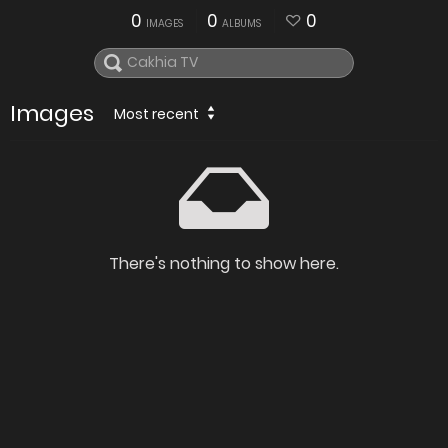
0
0
0
IMAGES
ALBUMS
Images
Most recent
There's nothing to show here.