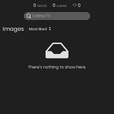
0
0
0
IMAGES
ALBUMS
Images
Most liked
There's nothing to show here.