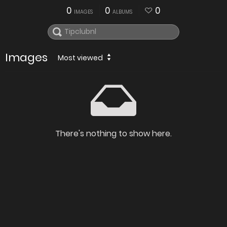
0
0
0
IMAGES
ALBUMS
Images
Most viewed
There's nothing to show here.