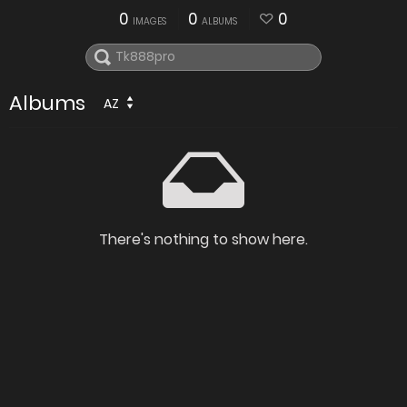
0
0
0
IMAGES
ALBUMS
Albums
AZ
There's nothing to show here.