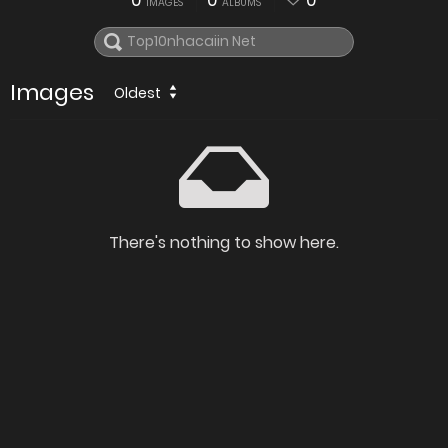
0
0
0
IMAGES
ALBUMS
Images
Oldest
There's nothing to show here.