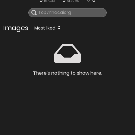
0
0
0
IMAGES
ALBUMS
Images
Most liked
There's nothing to show here.