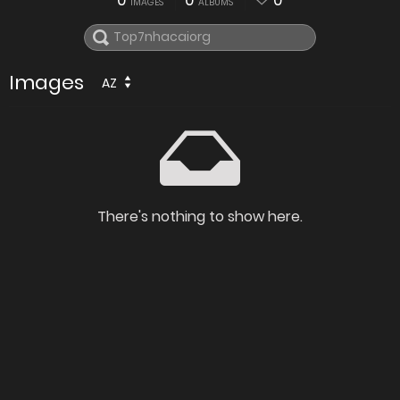
0
0
0
IMAGES
ALBUMS
Images
AZ
There's nothing to show here.