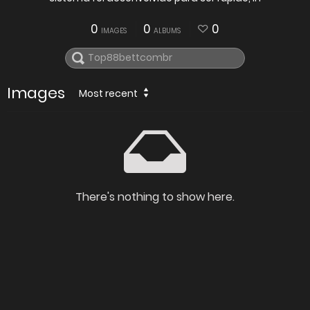
0
0
0
IMAGES
ALBUMS
Images
Most recent
There's nothing to show here.