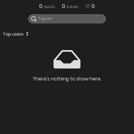
0
0
0
IMAGES
ALBUMS
Top users
There's nothing to show here.