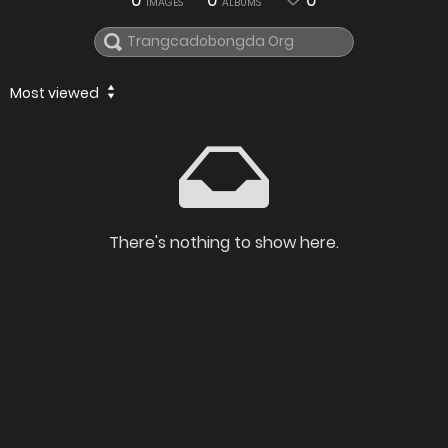
0
0
0
IMAGES
ALBUMS
Most viewed
There's nothing to show here.