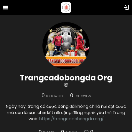
Trangcadobongda Org
0
0
FOLLOWING
FOLLOWERS
Ngày nay, trang cá cược bóng đá không chỉ là nơi đặt cược
mà còn là sân chơi kết nối cộng đồng người yêu thể Trang
web:
https://trangcadobongda.org/